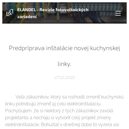
ELANDEL - Revízie fotovoltaických
zariadení
Predpríprava inštalácie novej kuchynskej
linky.
27.12.2022
Veľa zákazníkov, ktorý sa rozhodli zmeniť kuchynskú
linku potrebujú zmeniť aj celú elektroinštaláciu.
Pochybujem ,že si niektorý z tých zákazníkov zavolá
projektanta a nechajú si vytvoriť celý projekt zmeny
elektroinštalácie. Bohužiaľ v dnešnej dobe to vyzerá asi