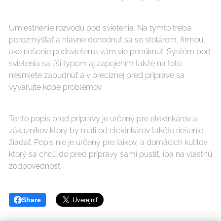
Umiestnenie rozvodu pod svietenia. Na týmto treba
porozmýšľať a hlavne dohodnúť sa so stolárom, firmou,
aké riešenie podsvietenia vám vie ponúknuť. Systém pod
svietenia sa líši typom aj zapojením takže na toto
nesmiete zabudnúť a v precíznej pred príprave sa
vyvarujte kope problémov.
Tento popis pred prípravy je určený pre elektrikárov a
zákazníkov ktorý by mali od elektrikárov takéto riešenie
žiadať. Popis nie je určený pre laikov, a domácich kutilov
ktorý sa chcú do pred prípravy sami pustiť, iba na vlastnú
zodpovednosť.
Share