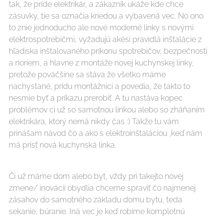
tak, že príde elektrikár, a zákazník ukáže kde chce
zásuvky, tie sa označia kriedou a vybavená vec. No ono
to znie jednoducho ale nové moderné linky s novými
elektrospotrebičmi, vyžadujú akési pravidlá inštalácie z
hľadiska inštalovaného príkonu spotrebičov, bezpečnosti
a noriem, a hlavne z montáže novej kuchynskej linky,
pretože poväčšine sa stáva že všetko máme
nachystané, prídu montážnici a povedia, že takto to
nesmie byť a príkazu prerobiť. A tu nastáva kopec
problémov ci už so samotnou linkou alebo so zháňaním
elektrikára, ktorý nemá nikdy čas :) Takže tu vám
prinášam návod čo a ako s elektroinštaláciou ,keď nám
má prísť nová kuchynská linka.
Či už máme dom alebo byt, vždy pri takejto novej
zmene/ inovácií obydlia chceme spraviť čo najmenej
zásahov do samotného základu domu bytu, teda
sekanie, búranie. Iná vec je keď robíme kompletnú