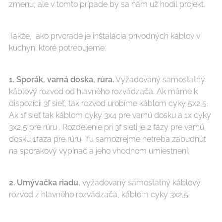
zmenu, ale v tomto prípade by sa nám už hodil projekt.
Takže, ako prvoradé je inštalácia prívodných káblov v
kuchyni ktoré potrebujeme:
1.
Sporák, varná doska, rúra.
Vyžadovaný samostatný
káblový rozvod od hlavného rozvádzača. Ak máme k
dispozícii 3f sieť, tak rozvod urobíme káblom cyky 5x2,5.
Ak 1f sieť tak káblom cyky 3x4 pre varnú dosku a 1x cyky
3x2,5 pre rúru . Rozdelenie pri 3f sieti je 2 fázy pre varnú
dosku 1faza pre rúru. Tu samozrejme netreba zabudnúť
na sporákový vypínač a jeho vhodnom umiestnení.
2.
Umývačka riadu,
vyžadovaný samostatný káblový
rozvod z hlavného rozvádzača, káblom cyky 3x2,5