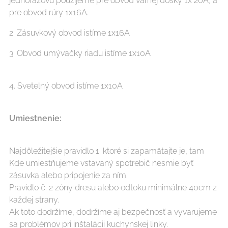
jednofázovú použijeme pre obvod varnej dosky 1x 20A, a
pre obvod rúry 1x16A.
2. Zásuvkový obvod istíme 1x16A
3. Obvod umývačky riadu istíme 1x10A
4. Svetelný obvod istíme 1x10A
Umiestnenie:
Najdôležitejšie pravidlo 1. ktoré si zapamätajte je, tam
Kde umiestňujeme vstavaný spotrebič nesmie byť
zásuvka alebo pripojenie za ním.
Pravidlo č. 2 zóny dresu alebo odtoku minimálne 40cm z
každej strany.
Ak toto dodržíme, dodržíme aj bezpečnosť a vyvarujeme
sa problémov pri inštalácii kuchynskej linky.